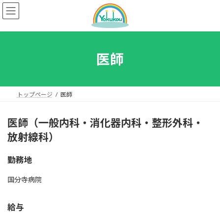
コ
ナ
ン
ビ
テ
ゲ
ン
ー
ツ
シ
へ
ョ
医師
ス
ン
キ
に
ッ
移
プ
動
トップページ
医師
医師（一般内科・消化器内科・整形外科・
放射線科）
勤務地
国分寺病院
給与